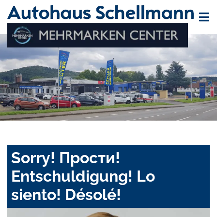
Sorry! Прости!
Entschuldigung! Lo
siento! Désolé!