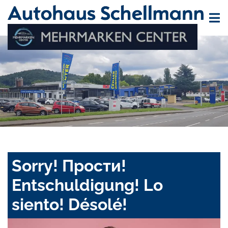
Sorry! Прости!
Entschuldigung! Lo
siento! Désolé!