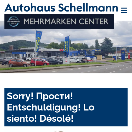
Sorry! Прости!
Entschuldigung! Lo
siento! Désolé!