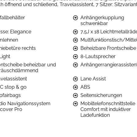
 öffnend und schließend, Travelassistent, 7 Sitzer: Sitzvarian
fallbehälter
Anhängerkupplung
schwenkbar
asse: Elegance
7,5J x 18 Leichtmetallräd
mlehnen
Multifunktionstisch/Mitt
hiebetüre rechts
Beheizbare Frontscheibe
Light
8-Lautsprecher
ontscheibe beheizbar und
Anhängerrangierassisten
räuschdämmend
velassistent
Lane Assist
C stop & go
ABS
pfairbags
Seitensicherungen
dio Navigationssystem
Mobiltelefonschnittstelle
scover Pro
Comfort mit induktiver
Ladefunktion