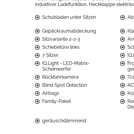
induktiver Ladefunktion, Heckklappe elektrisch
Schubladen unter Sitzen
Ab
Gepäckraumabdeckung
Kl
Sitzvariante 2-2-3
Ar
Schiebetüre links
Sc
7 Sitzer
IQ.
IQ.Light - LED-Matrix-
Fr
Scheinwerfer
ge
Rückfahrkamera
Tra
Blind Spot Detection
AC
Airbags
Ko
Family-Paket
Ra
Di
geräuschdämmend