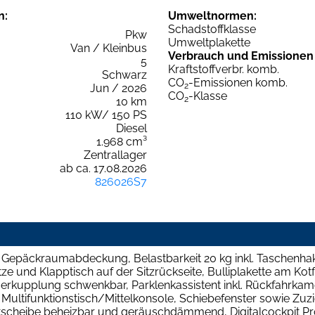
n:
Umweltnormen:
Schadstoffklasse
Pkw
Umweltplakette
Van / Kleinbus
Verbrauch und Emissionen
5
Kraftstoffverbr. komb.
Schwarz
CO
-Emissionen komb.
2
Jun / 2026
CO
-Klasse
2
10 km
110 kW/ 150 PS
Diesel
1.968 cm³
Zentrallager
ab ca. 17.08.2026
826026S7
 Gepäckraumabdeckung, Belastbarkeit 20 kg inkl. Taschenhak
ze und Klapptisch auf der Sitzrückseite, Bulliplakette am Kot
ngerkupplung schwenkbar, Parklenkassistent inkl. Rückfahrka
Multifunktionstisch/Mittelkonsole, Schiebefenster sowie Zuzie
scheibe beheizbar und geräuschdämmend, Digitalcockpit Pro,