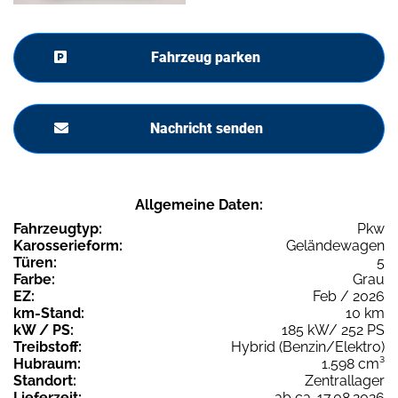
Fahrzeug parken
Nachricht senden
Allgemeine Daten:
Fahrzeugtyp:
Pkw
Karosserieform:
Geländewagen
Türen:
5
Farbe:
Grau
EZ:
Feb / 2026
km-Stand:
10 km
kW / PS:
185 kW/ 252 PS
Treibstoff:
Hybrid (Benzin/Elektro)
Hubraum:
1.598 cm³
Standort:
Zentrallager
Lieferzeit:
ab ca. 17.08.2026