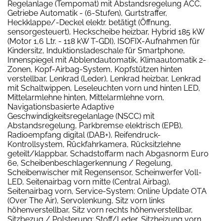
Regelanlage (Tempomat) mit Abstandsregelung ACC,
Getriebe Automatik - (6-Stufen), Gurtstraffer,
Heckklappe/-Deckel elektr. betätigt (Öffnung,
sensorgesteuert), Heckscheibe heizbar, Hybrid 185 kW
(Motor 1,6 Ltr. - 118 kW T-GDI), ISOFIX-Aufnahmen für
Kindersitz, Induktionsladeschale für Smartphone,
Innenspiegel mit Abblendautomatik, Klimaautomatik 2-
Zonen, Kopf-Airbag-System, Kopfstützen hinten
verstellbar, Lenkrad (Leder), Lenkrad heizbar, Lenkrad
mit Schaltwippen, Leseleuchten vorn und hinten LED,
Mittelarmlehne hinten, Mittelarmlehne vorn,
Navigationsbasierte Adaptive
Geschwindigkeitsregelanlage (NSCC) mit
Abstandsregelung, Parkbremse elektrisch (EPB),
Radioempfang digital (DAB+), Reifendruck-
Kontrollsystem, Rückfahrkamera, Rücksitzlehne
geteilt/klappbar, Schadstoffarm nach Abgasnorm Euro
6e, Scheibenbeschlagerkennung / Regelung,
Scheibenwischer mit Regensensor, Scheinwerfer Voll-
LED, Seitenairbag vorn mitte (Central Airbag),
Seitenairbag vorn, Service-System: Online Update OTA
(Over The Air), Servolenkung, Sitz vorn links
höhenverstellbar, Sitz vorn rechts höhenverstellbar,
Sitzbezug / Polsterung: Stoff/Leder, Sitzheizung vorn,