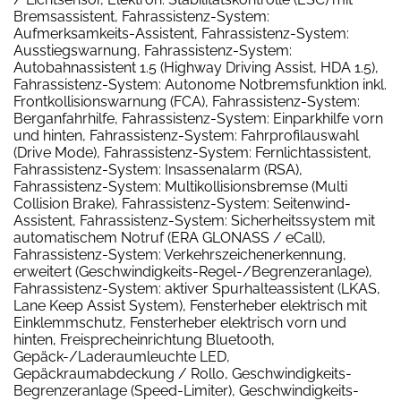
Bremsassistent, Fahrassistenz-System:
Aufmerksamkeits-Assistent, Fahrassistenz-System:
Ausstiegswarnung, Fahrassistenz-System:
Autobahnassistent 1.5 (Highway Driving Assist, HDA 1.5),
Fahrassistenz-System: Autonome Notbremsfunktion inkl.
Frontkollisionswarnung (FCA), Fahrassistenz-System:
Berganfahrhilfe, Fahrassistenz-System: Einparkhilfe vorn
und hinten, Fahrassistenz-System: Fahrprofilauswahl
(Drive Mode), Fahrassistenz-System: Fernlichtassistent,
Fahrassistenz-System: Insassenalarm (RSA),
Fahrassistenz-System: Multikollisionsbremse (Multi
Collision Brake), Fahrassistenz-System: Seitenwind-
Assistent, Fahrassistenz-System: Sicherheitssystem mit
automatischem Notruf (ERA GLONASS / eCall),
Fahrassistenz-System: Verkehrszeichenerkennung,
erweitert (Geschwindigkeits-Regel-/Begrenzeranlage),
Fahrassistenz-System: aktiver Spurhalteassistent (LKAS,
Lane Keep Assist System), Fensterheber elektrisch mit
Einklemmschutz, Fensterheber elektrisch vorn und
hinten, Freisprecheinrichtung Bluetooth,
Gepäck-/Laderaumleuchte LED,
Gepäckraumabdeckung / Rollo, Geschwindigkeits-
Begrenzeranlage (Speed-Limiter), Geschwindigkeits-