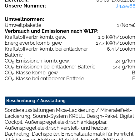
Unsere Nummer:
J429968
Umweltnormen:
Umweltplakette
1 (None)
Verbrauch und Emissionen nach WLTP:
Kraftstoffverbr. komb. gew.
1,0 kWh/100km
Energieverbr. komb. gew.
17,7 kWh/100km
Kraftstoffverbr. komb. bei entladener
6,4 l/100km
Batterie
CO
-Emissionen komb. gew.
24 g/km
2
CO
-Emissionen bei entladener Batterie
144 g/km
2
CO
-Klasse komb. gew.
B
2
CO
-Klasse bei entladener Batterie
E
2
Beschreibung / Ausstattung
Sonderausstattungen Mica-Lackierung / Mineraleffekt-
Lackierung, Sound-System KRELL, Design-Paket, Digital
Cockpit, Außenspiegel elektrisch anklappbar,
Außenspiegel elektrisch verstell- und heizbar,
Dachreling, Dachspoiler, Einschaltautomatik für Fahrlicht
/ Lichtsensor, Elektron. Stabilitätskontrolle (ESC) mit