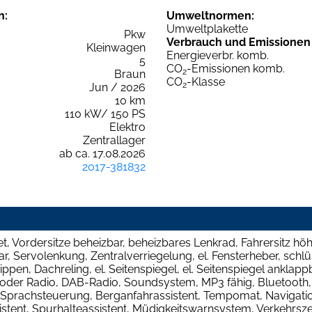
n:
Umweltnormen:
Umweltplakette
Pkw
Verbrauch und Emissionen
Kleinwagen
Energieverbr. komb.
5
CO
-Emissionen komb.
2
Braun
CO
-Klasse
2
Jun / 2026
10 km
110 kW/ 150 PS
Elektro
Zentrallager
ab ca. 17.08.2026
2017-381832
, Vordersitze beheizbar, beheizbares Lenkrad, Fahrersitz höhe
ar, Servolenkung, Zentralverriegelung, el. Fensterheber, schl
ppen, Dachreling, el. Seitenspiegel, el. Seitenspiegel anklapp
 oder Radio, DAB-Radio, Soundsystem, MP3 fähig, Bluetooth
Sprachsteuerung, Berganfahrassistent, Tempomat, Navigatio
tent, Spurhalteassistent, Müdigkeitswarnsystem, Verkehrsz