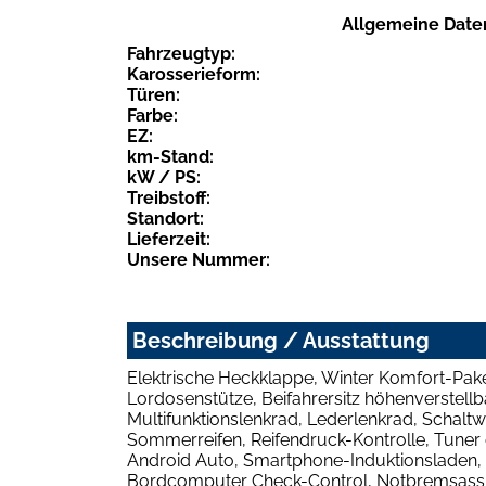
Allgemeine Date
Fahrzeugtyp:
Karosserieform:
Türen:
Farbe:
EZ:
km-Stand:
kW / PS:
Treibstoff:
Standort:
Lieferzeit:
Unsere Nummer:
Beschreibung / Ausstattung
Elektrische Heckklappe, Winter Komfort-Paket
Lordosenstütze, Beifahrersitz höhenverstellb
Multifunktionslenkrad, Lederlenkrad, Schaltwi
Sommerreifen, Reifendruck-Kontrolle, Tuner
Android Auto, Smartphone-Induktionsladen, 
Bordcomputer Check-Control, Notbremsassis