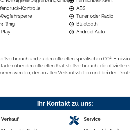
schwindigkeitsbegrenzungsanlage
Fernlichtassistent
ifendruck-Kontrolle
ABS
. Wegfahrsperre
Tuner oder Radio
3 fähig
Bluetooth
rPlay
Android Auto
2
stoffverbrauch und zu den offiziellen spezifischen CO
-Emissi
en über den offiziellen Kraftstoffverbrauch, die offiziellen 
ommen werden, der an allen Verkaufsstellen und bei der 'D
Ihr Kontakt zu uns:
Verkauf
Service