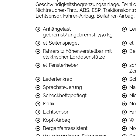
Geschwindigkeitsbegrenzungsanlage, Fernlicht
Nichtraucher-Fhrz., ABS, ESP, Traktionskontro
Lichtsensor, Fahrer-Airbag, Beifahrer-Airba
Anhängelast
Le
gebremst/ungebremst: 750 kg
el. Seitenspiegel
el
Fahrersitz höhenverstellbar mit
Bei
elektrischer Lordosenstütze
el. Fensterheber
sc
Ze
Lederlenkrad
Sc
Sprachsteuerung
Na
Scheckheftgepflegt
Ni
Isofix
No
Lichtsensor
Fa
Kopf-Airbag
Wi
Berganfahrassistent
No