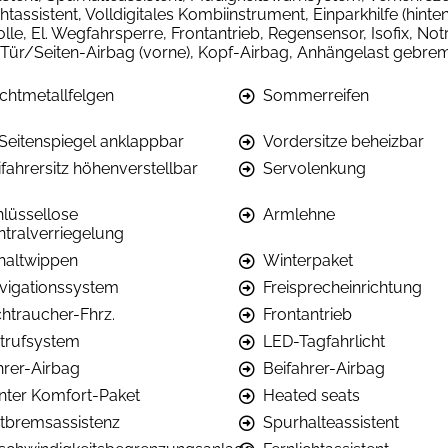
assistent, Volldigitales Kombiinstrument, Einparkhilfe (hinte
lle, El. Wegfahrsperre, Frontantrieb, Regensensor, Isofix, Not
g, Tür/Seiten-Airbag (vorne), Kopf-Airbag, Anhängelast gebr
ichtmetallfelgen
Sommerreifen
. Seitenspiegel anklappbar
Vordersitze beheizbar
fahrersitz höhenverstellbar
Servolenkung
hlüssellose
Armlehne
ntralverriegelung
haltwippen
Winterpaket
vigationssystem
Freisprecheinrichtung
chtraucher-Fhrz.
Frontantrieb
trufsystem
LED-Tagfahrlicht
hrer-Airbag
Beifahrer-Airbag
nter Komfort-Paket
Heated seats
tbremsassistenz
Spurhalteassistent