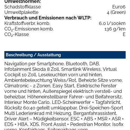
Umweltnormen:
Schadstoffklasse
Euro6
Umweltplakette
4 (Green)
Verbrauch und Emissionen nach WLTP:
Kraftstoffverbr. komb.
6,0 l/100km
CO
-Emissionen komb.
136 g/km
2
CO
-Klasse
E
2
Beschreibung / Ausstattung
Navigation per Smartphone, Bluetooth, DAB,
Infotainment Skoda 8 Zoll, Smartlink Wireless, Virtual
Cockpit 10 Zoll, Leseleuchten vorn und hinten,
Ambientebeleuchtung Weiss/Rot, Beheizte Sitze vorne,
Climatronic - 2 Zonen, Easy Start, Elektrische Fenster
vorne und hinten, Außenspiegel elektrisch verstell- und
beheizbar, Höheneinstellbarer Fahrer- und Beifahrersitz,
Interieur Monte Carlo, LED-Scheinwerfer + Tagfahrlicht,
Rücksitz 60:40 geteilt umklappbar, Drei-Speichen-Sport
Multi Lederlenkrad mit Heizung, Berganfahrassistent,
Driver Alert – Müdigkeitsensor, ESC + ABS + MSR + ASR +
EDS + HBA, XDS, Front Assist + Pedestrian Monitor, Isofix
vorne, Kopfairbags, Seitenairbags vorn,