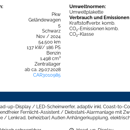
n:
Umweltnormen:
Umweltplakette
Pkw
Verbrauch und Emissionen
Geländewagen
Kraftstoffverbr. komb.
5
CO
-Emissionen komb.
2
Schwarz
CO
-Klasse
2
Nov / 2024
54.500 km
137 kW/ 186 PS
Benzin
1.498 cm³
Zentrallager
ab ca. 29.07.2028
CAR3010985
d-up-Display / LED-Scheinwerfer, adaptiv inkl. Coast-to-Coa
ndfreier Fernlicht-Assistent / Diebstahl-Alarmanlage mit Zw
ze / Lenkrad, beheizbar] Außen Anhängerkupplung, elektris