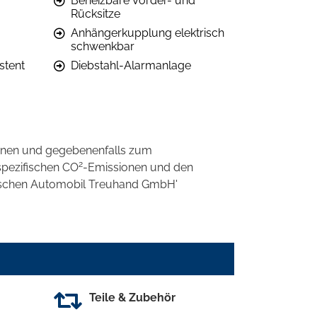
Beheizbare Vorder- und
Rücksitze
Anhängerkupplung elektrisch
schwenkbar
stent
Diebstahl-Alarmanlage
onen und gegebenenfalls zum
2
spezifischen CO
-Emissionen und den
eutschen Automobil Treuhand GmbH'
Teile & Zubehör