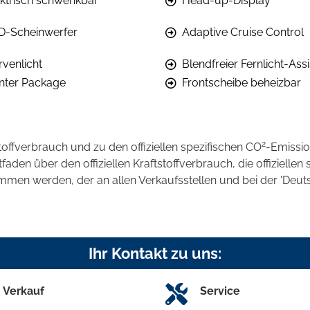
ektrisch schwenkbar
Head-up-Display
D-Scheinwerfer
Adaptive Cruise Control
rvenlicht
Blendfreier Fernlicht-Assi
nter Package
Frontscheibe beheizbar
2
stoffverbrauch und zu den offiziellen spezifischen CO
-Emissi
en über den offiziellen Kraftstoffverbrauch, die offiziellen 
ommen werden, der an allen Verkaufsstellen und bei der 'D
Ihr Kontakt zu uns:
Verkauf
Service