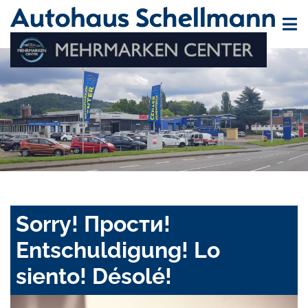
Sorry! Прости!
Entschuldigung! Lo
siento! Désolé!