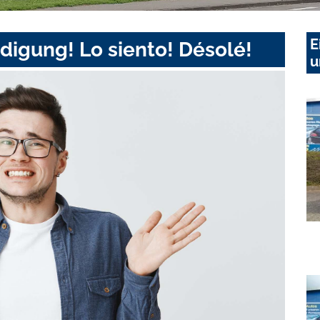
E
digung! Lo siento! Désolé!
u