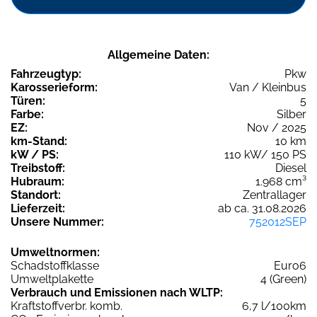
Allgemeine Daten:
Fahrzeugtyp:
Pkw
Karosserieform:
Van / Kleinbus
Türen:
5
Farbe:
Silber
EZ:
Nov / 2025
km-Stand:
10 km
kW / PS:
110 kW/ 150 PS
Treibstoff:
Diesel
Hubraum:
1.968 cm³
Standort:
Zentrallager
Lieferzeit:
ab ca. 31.08.2026
Unsere Nummer:
752012SEP
Umweltnormen:
Schadstoffklasse
Euro6
Umweltplakette
4 (Green)
Verbrauch und Emissionen nach WLTP:
Kraftstoffverbr. komb.
6,7 l/100km