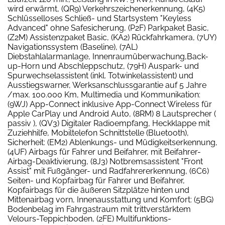
wird erwärmt, (QR9) Verkehrszeichenerkennung, (4K5)
Schlüsselloses Schließ- und Startsystem "Keyless
Advanced" ohne Safesicherung, (P2F) Parkpaket Basic,
(Z2M) Assistenzpaket Basic, (KA2) Rückfahrkamera, (7UY)
Navigationssystem (Baseline), (7AL)
Diebstahlalarmanlage, Innenraumüberwachung,Back-
up-Horn und Abschleppschutz, (79H) Auspark- und
Spurwechselassistent (inkl. Totwinkelassistent) und
Ausstiegswarner, Werksanschlussgarantie auf 5 Jahre
/max. 100.000 Km, Multimedia und Kommunikation:
(9WJ) App-Connect inklusive App-Connect Wireless für
Apple CarPlay und Android Auto, (8RM) 8 Lautsprecher (
passiv ), (QV3) Digitaler Radioempfang, Heckklappe mit
Zuziehhilfe, Mobiltelefon Schnittstelle (Bluetooth),
Sicherheit: (EM2) Ablenkungs- und Müdigkeitserkennung,
(4UF) Airbags für Fahrer und Beifahrer, mit Beifahrer-
Airbag-Deaktivierung, (8J3) Notbremsassistent "Front
Assist" mit Fußgänger- und Radfahrererkennung, (6C6)
Seiten- und Kopfairbag für Fahrer und Beifahrer,
Kopfairbags für die äußeren Sitzplätze hinten und
Mittenairbag vorn, Innenausstattung und Komfort: (5BG)
Bodenbelag im Fahrgastraum mit trittverstärktem
Velours-Teppichboden, (2FE) Multifunktions-