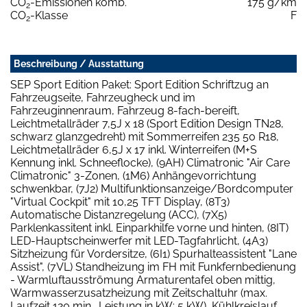
CO
-Emissionen komb.
175 g/km
2
CO
-Klasse
F
2
Beschreibung / Ausstattung
SEP Sport Edition Paket: Sport Edition Schriftzug an
Fahrzeugseite, Fahrzeugheck und im
Fahrzeuginnenraum, Fahrzeug 8-fach-bereift,
Leichtmetallräder 7,5J x 18 (Sport Edition Design TN28,
schwarz glanzgedreht) mit Sommerreifen 235 50 R18,
Leichtmetallräder 6,5J x 17 inkl. Winterreifen (M+S
Kennung inkl. Schneeflocke), (9AH) Climatronic "Air Care
Climatronic" 3-Zonen, (1M6) Anhängevorrichtung
schwenkbar, (7J2) Multifunktionsanzeige/Bordcomputer
"Virtual Cockpit" mit 10,25 TFT Display, (8T3)
Automatische Distanzregelung (ACC), (7X5)
Parklenkassitent inkl. Einparkhilfe vorne und hinten, (8IT)
LED-Hauptscheinwerfer mit LED-Tagfahrlicht, (4A3)
Sitzheizung für Vordersitze, (6I1) Spurhalteassistent "Lane
Assist", (7VL) Standheizung im FH mit Funkfernbedienung
- Warmluftausströmung Armaturentafel oben mittig,
Warmwasserzusatzheizung mit Zeitschaltuhr (max.
Laufzeit 120 min., Leistung in kW: 5 kW), Kühlkreislauf