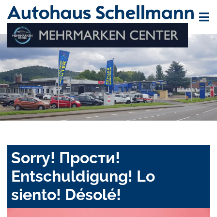
Sorry! Прости!
Entschuldigung! Lo
siento! Désolé!