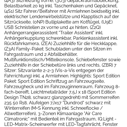
(4A3) Sitzheizung vorne, (3U3) Gepäckraumabdeckung,
Belastbarkeit 20 kg inkl. Taschenhaken und Gepäcknet,
(4S1) Sitz Fahrer/Beifahrer mit Armlehnen beidseitig inkl.
elektrischer Lendenwirbelstütze und Klapptisch auf der
Sitzrückseite, (0NP) Bulliplakette am Kotflügel, (U9E)
USB Schnistellen 2x vorne und 4x hinten, (Z2Q)
Anhängerrangierassistent "Trailer Assistent" inkl.
Anhängerkupplung schwenkbar, Parklenkassistent inkl.
Rückfahrkamera, (ZEA) Zuziehhilfe für die Heckklappe,
(Z3A) Family-Paket: Schubladen unter den Sitzen im
Fahrgastraum und 2 Abfallbehälter,
Multifunktionstisch/Mittelkonsole, Schiebefenster sowie
Zuziehhilfe in der Schiebetüre links und rechts, (ZBR) 7
Sitzer: Sitzvariante 2-2-3 (Vis-a-Vis entgegen der
Fahrrichtung) inkl. 4 Armlehnen. Highlights: Sport Edition
Paket: Sport Edition Schriftzug an Fahrzeugseite,
Fahrzeugheck und im Fahrzeuginnenraum, Fahrzeug 8-
fach-bereift, Leichtmetallräder 7,5J x 18 (Sport Edition
Design TN28, schwarz glanzgedreht) mit Sommerreifen
235 50 R18, Alufelgen 7Jx17 "Dundrod" schwarz mit
Winterreifen (M+S Kennung inkl. Schneeflocke /
Allwetterreifen), 3-Zonen Klimaanlage "Air Care
Climatronic" mit Bedienteil im Fahrgastraum, IQ.Light -
LED-Matrix-Scheinwerfer mit LED-Tagfahrlicht, Fenster