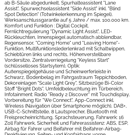
ab B-Säule abgedunkelt, Spurhalteassistent "Lane
Assist", Spurwechselassistent "Side Assist" inkl. "Blind
Spot Detection" (Totwinkelerkennung im Spiegel),
Werksanschlussgarantie auf 5 Jahre / max. 100.000 km.
Komfort und Funktion : Digital Cockpit,
Fernlichtregulierung "Dynamic Light Assist", LED-
Rückleuchten, Innenspiegel automatisch abblendbar,
Regensensor, "Coming Home" und "Leaving Home"-
Funktion, Multifunktionslederlenkrad mit Schaltwippen,
Schiebtüren links und rechts, Höhenverstellbare
Vordersitze, Zentralverriegelung "Keyless Start"
(schlüsselloses Startsytem), Optik:
Außenspiegelgehäuse und Scheinwerferleiste in
Schwarz, Bodenbelag im Fahrgastraum Teppichboden,
Dekoreinlagen "Scale Light Grey", Sitzbezüge Bi-Color
Stoff "Bright Dots", Umfeldbeleuchtung im Türbereich,
Infotainment: Radio "Ready 2 Discover" mit Touchdisplay,
Vorbereitung für "We Connect", App-Connect inkl.
Wireless (Navigation über Smartphone möglich), DAB+,
USB-C-Schnittstelle, 8 Lautsprecher, Bluetooth mit
Freisprecheinrichtung, Sprachsteuerung, Fahrwerk: 16
Zoll Fahrwerk, Sicherheit und Fahrerassistenz: ABS, ESP,
Airbag für Fahrer und Beifahrer mit Beifahrer-Airbag-
Deaktivierung, Seiten- und Kopfairbags vorne,