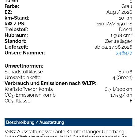
Türen:
5
Farbe:
Grau
EZ:
Aug / 2026
km-Stand:
10 km
kW / PS:
110 kW/ 150 PS
Treibstoff:
Diesel
Hubraum:
1.968 cm³
Standort:
Zentrallager
Lieferzeit:
ab ca. 17.08.2026
Unsere Nummer:
348977
Umweltnormen:
Schadstoffklasse
Euro6
Umweltplakette
4 (Green)
Verbrauch und Emissionen nach WLTP:
Kraftstoffverbr. komb.
6,7 l/100km
CO
-Emissionen komb.
175 g/km
2
CO
-Klasse
F
2
Beschreibung / Ausstattung
V1K7 Ausstattungsvariante Komfort langer Überhang: