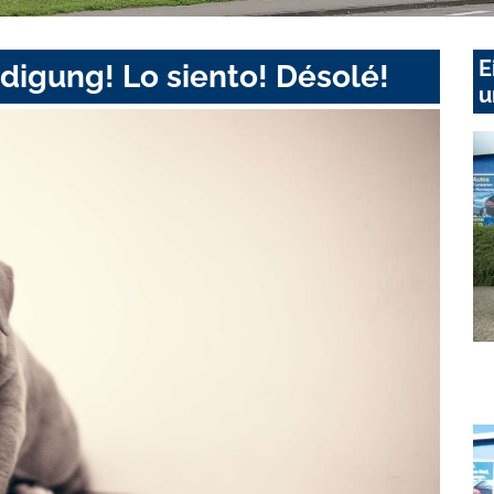
E
digung! Lo siento! Désolé!
u