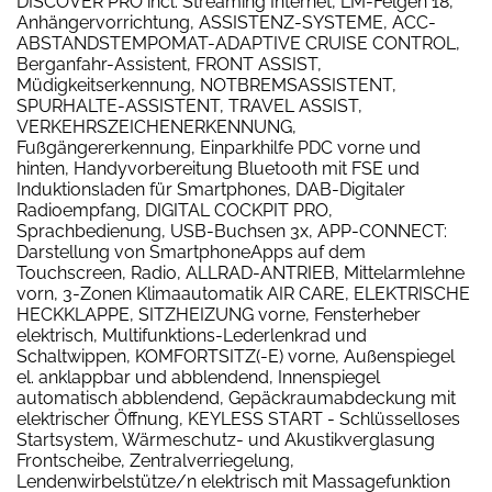
DISCOVER PRO incl. Streaming Internet, LM-Felgen 18,
Anhängervorrichtung, ASSISTENZ-SYSTEME, ACC-
ABSTANDSTEMPOMAT-ADAPTIVE CRUISE CONTROL,
Berganfahr-Assistent, FRONT ASSIST,
Müdigkeitserkennung, NOTBREMSASSISTENT,
SPURHALTE-ASSISTENT, TRAVEL ASSIST,
VERKEHRSZEICHENERKENNUNG,
Fußgängererkennung, Einparkhilfe PDC vorne und
hinten, Handyvorbereitung Bluetooth mit FSE und
Induktionsladen für Smartphones, DAB-Digitaler
Radioempfang, DIGITAL COCKPIT PRO,
Sprachbedienung, USB-Buchsen 3x, APP-CONNECT:
Darstellung von SmartphoneApps auf dem
Touchscreen, Radio, ALLRAD-ANTRIEB, Mittelarmlehne
vorn, 3-Zonen Klimaautomatik AIR CARE, ELEKTRISCHE
HECKKLAPPE, SITZHEIZUNG vorne, Fensterheber
elektrisch, Multifunktions-Lederlenkrad und
Schaltwippen, KOMFORTSITZ(-E) vorne, Außenspiegel
el. anklappbar und abblendend, Innenspiegel
automatisch abblendend, Gepäckraumabdeckung mit
elektrischer Öffnung, KEYLESS START - Schlüsselloses
Startsystem, Wärmeschutz- und Akustikverglasung
Frontscheibe, Zentralverriegelung,
Lendenwirbelstütze/n elektrisch mit Massagefunktion