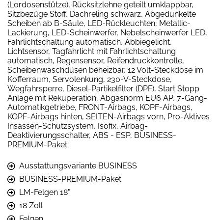
(Lordosenstütze), Rücksitzlehne geteilt umklappbar,
Sitzbezüge Stoff, Dachreling schwarz, Abgedunkelte
Scheiben ab B-Säule, LED-Rückleuchten, Metallic-
Lackierung, LED-Scheinwerfer, Nebelscheinwerfer LED,
Fahrlichtschaltung automatisch, Abbiegelicht,
Lichtsensor, Tagfahrlicht mit Fahrlichtschaltung
automatisch, Regensensor, Reifendruckkontrolle,
Scheibenwaschdüsen beheizbar, 12 Volt-Steckdose im
Kofferraum, Servolenkung, 230-V-Steckdose,
Wegfahrsperre, Diesel-Partikelfilter (DPF), Start Stopp
Anlage mit Rekuperation, Abgasnorm EU6 AP, 7-Gang-
Automatikgetriebe, FRONT-Airbags, KOPF-Airbags,
KOPF-Airbags hinten, SEITEN-Airbags vorn, Pro-Aktives
Insassen-Schutzsystem, Isofix, Airbag-
Deaktivierungsschalter, ABS - ESP, BUSINESS-
PREMIUM-Paket
Ausstattungsvariante BUSINESS
BUSINESS-PREMIUM-Paket
LM-Felgen 18"
18 Zoll
Felgen