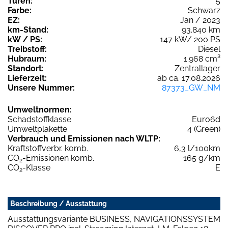
Türen:
5
Farbe:
Schwarz
EZ:
Jan / 2023
km-Stand:
93.840 km
kW / PS:
147 kW/ 200 PS
Treibstoff:
Diesel
Hubraum:
1.968 cm³
Standort:
Zentrallager
Lieferzeit:
ab ca. 17.08.2026
Unsere Nummer:
87373_GW_NM
Umweltnormen:
Schadstoffklasse
Euro6d
Umweltplakette
4 (Green)
Verbrauch und Emissionen nach WLTP:
Kraftstoffverbr. komb.
6,3 l/100km
CO
-Emissionen komb.
165 g/km
2
CO
-Klasse
E
2
Beschreibung / Ausstattung
Ausstattungsvariante BUSINESS, NAVIGATIONSSYSTEM