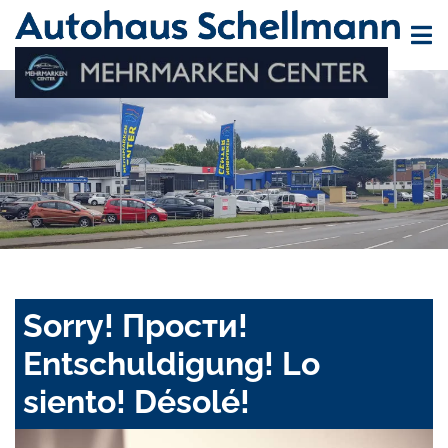
Sorry! Прости!
Entschuldigung! Lo
siento! Désolé!