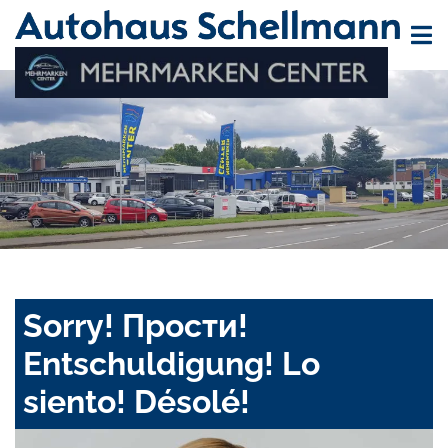
Sorry! Прости!
Entschuldigung! Lo
siento! Désolé!