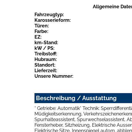
Allgemeine Date
Fahrzeugtyp:
Karosserieform:
Türen:
Farbe:
EZ:
km-Stand:
kW / PS:
Treibstoff:
Hubraum:
Standort:
Lieferzeit:
Unsere Nummer:
Beschreibung / Ausstattung
* Getriebe: Automatik* Technik: Sperrdifferent
Müdigkeitserkennung, Verkehrszeichenerkennu
Spurhalteassistent, Spurwechselassistent, A
Fensterheber, Sitzheizung, Elektrische Ausse
Elektrische Sitze, Innenspiegel autom. abblen