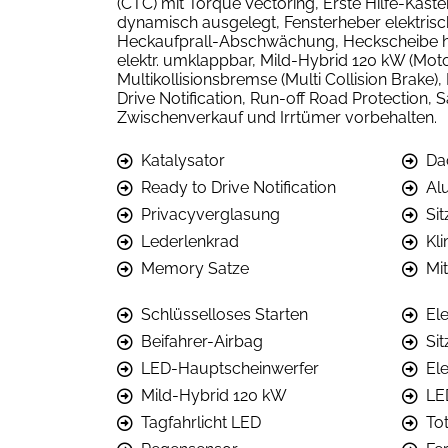
(CTC) mit Torque Vectoring, Erste Hilfe-Kaste
dynamisch ausgelegt, Fensterheber elektrisch 
Heckaufprall-Abschwächung, Heckscheibe hei
elektr. umklappbar, Mild-Hybrid 120 kW (Moto
Multikollisionsbremse (Multi Collision Brake)
Drive Notification, Run-off Road Protection
Zwischenverkauf und Irrtümer vorbehalten.
Katalysator
Da
Ready to Drive Notification
Al
Privacyverglasung
Si
Lederlenkrad
Kl
Memory Satze
Mi
Schlüsselloses Starten
Ele
Beifahrer-Airbag
Si
LED-Hauptscheinwerfer
El
Mild-Hybrid 120 kW
LE
Tagfahrlicht LED
To