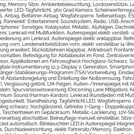
ang, Memory Sitze, Ambientebeleuchtung, Lordosenstütze, L
erfer, LED-Tagfahrlicht, 360 Grad Kamera, Scheinwerferregu
, Airbag, Beifahrer-Airbag, Wegfahrsperre, Seitenairbags, ESP
ung, Pannenkit* Entertainment: Soundsystem, Radio, USB-Ansc
phones* Sonstiges: Katalysator, Metallic, Alufelgen, Dachrel
 Lenkrad mit Multifunktion, Außenspiegel elektr. verstell- u
iobedienung am Lenkrad, Außenspiegel elektr. anklappbar, R
izung vorn, Lendenwirbelstützen vorn, elektr. verstellbar (4-W
g erweitert, Rücksitzlehnen klappbar, Antriebsart: Frontantri
lfussmatten, Befestigung für Abfallbeutel im Fond, Zentralver
nsor, Applikationen am Fahrzeugheck Hochglanz-Schwarz, Sc
ale Instrumentierung 12,3-Display 2. Generation, Smartphone 
hänger-Stabilisierungs-Programm (TSA) Vorbereitung, Einstie
it Abstandsregelung und Einleitung der Notbremsung, Fahr
), Verglasung getönt, LM-Felgen, Außen-/Innenspiegel mit 
tem: Spurverlassenswarnung (Oncoming Lane Mitigation), Keyl
emium Sound (Harman-Kardon), Lenkrad (Kunstleder) mit Mult
gedunkelt, Standheizung, Tagfahrlicht LED, Wegfahrsperre, 
reling schwarz, hochglänzend, Getriebe 7-Gang - Doppelkupp
n, Taschenhaken im Gepäckraum, Metallic-Lackierung, 12V-Ste
rerairbag abschaltbar, Beinauflage manuell einstellbar, Sitze
kel automatisch, Blinkleuchten LED in Außenspiegel integrier
chladeeinrichtung, elektr. Fahrersitz/Memory, Elektron. Di