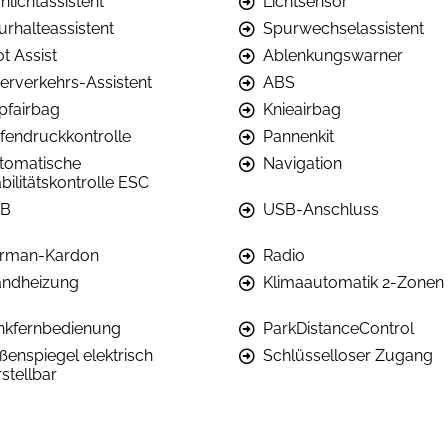
nlichtassistent
Lichtsensor
urhalteassistent
Spurwechselassistent
ot Assist
Ablenkungswarner
erverkehrs-Assistent
ABS
pfairbag
Knieairbag
ifendruckkontrolle
Pannenkit
tomatische
Navigation
bilitätskontrolle ESC
B
USB-Anschluss
rman-Kardon
Radio
andheizung
Klimaautomatik 2-Zonen
nkfernbedienung
ParkDistanceControl
ßenspiegel elektrisch
Schlüsselloser Zugang
stellbar