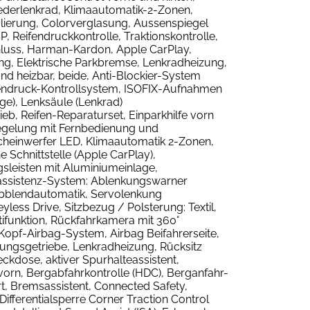
ederlenkrad, Klimaautomatik-2-Zonen,
lierung, Colorverglasung, Aussenspiegel
, Reifendruckkontrolle, Traktionskontrolle,
hluss, Harman-Kardon, Apple CarPlay,
ing, Elektrische Parkbremse, Lenkradheizung,
nd heizbar, beide, Anti-Blockier-System
eifendruck-Kontrollsystem, ISOFIX-Aufnahmen
ege), Lenksäule (Lenkrad)
eb, Reifen-Reparaturset, Einparkhilfe vorn
riegelung mit Fernbedienung und
heinwerfer LED, Klimaautomatik 2-Zonen,
Schnittstelle (Apple CarPlay),
gsleisten mit Aluminiumeinlage,
assistenz-System: Ablenkungswarner
Abblendautomatik, Servolenkung
ess Drive, Sitzbezug / Polsterung: Textil,
ifunktion, Rückfahrkamera mit 360°
Kopf-Airbag-System, Airbag Beifahrerseite,
lungsgetriebe, Lenkradheizung, Rücksitz
ckdose, aktiver Spurhalteassistent,
 vorn, Bergabfahrkontrolle (HDC), Berganfahr-
t, Bremsassistent, Connected Safety,
fferentialsperre Corner Traction Control