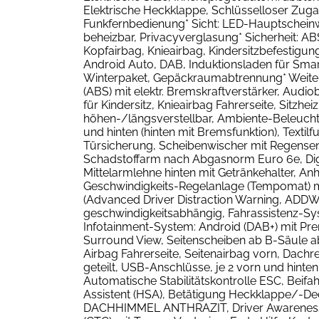
Elektrische Heckklappe, Schlüsselloser Zug
Funkfernbedienung* Sicht: LED-Hauptscheinw
beheizbar, Privacyverglasung* Sicherheit: ABS
Kopfairbag, Knieairbag, Kindersitzbefestig
Android Auto, DAB, Induktionsladen für Smart
Winterpaket, Gepäckraumabtrennung* Weiteres:
(ABS) mit elektr. Bremskraftverstärker, Aud
für Kindersitz, Knieairbag Fahrerseite, Sitzhe
höhen-/längsverstellbar, Ambiente-Beleuchtun
und hinten (hinten mit Bremsfunktion), Texti
Türsicherung, Scheibenwischer mit Regense
Schadstoffarm nach Abgasnorm Euro 6e, Digit
Mittelarmlehne hinten mit Getränkehalter, An
Geschwindigkeits-Regelanlage (Tempomat) m
(Advanced Driver Distraction Warning, ADDW
geschwindigkeitsabhängig, Fahrassistenz-Sys
Infotainment-System: Android (DAB+) mit Pr
Surround View, Seitenscheiben ab B-Säule ab
Airbag Fahrerseite, Seitenairbag vorn, Dach
geteilt, USB-Anschlüsse, je 2 vorn und hinte
Automatische Stabilitätskontrolle ESC, Beifah
Assistent (HSA), Betätigung Heckklappe/-Dec
DACHHIMMEL ANTHRAZIT, Driver Awareness, Dur