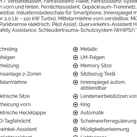
n / Verbandkasten, Fahrassistenz-Paket, Fahrassistenz-System
vorn und hinten, Fernlichtassistent, Gepäckraum-Trennnetz, Ge
zbar, Induktionsladeschale für Smartphone, Innenspiegel m
r 2,0 Ltr. - 120 kW Turbo), Mittelarmlehne vorn verstellbar, 
, Parkbremse elektrisch, Pilot Assist, Querverkehrs-Assistent 
, Safety Assistance, Schleudertrauma-Schutzsystem (WHIPS)\*
chreling
Metallic
ufelgen
LM-Felgen
tzheizung
Memory Sitze
imaanlage 2-Zonen
Sitzbezug Textil
ttelarmlehne
Innenspiegel autom.
abblendbar
ktrische Sitze
Lendenwirbelstützen vor
tzheizung vorn
King
ektrische Heckklappe
Automatik
D-Tagfahrlicht
Scheinwerferregulierung
twinkel-Assistent
Müdigkeitserkennung