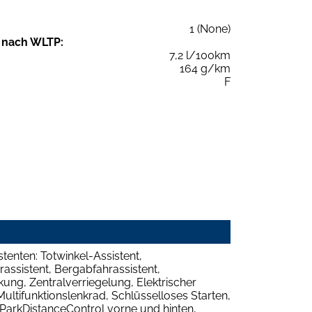
1 (None)
 nach WLTP:
7,2 l/100km
164 g/km
F
stenten: Totwinkel-Assistent,
assistent, Bergabfahrassistent,
ng, Zentralverriegelung, Elektrischer
ultifunktionslenkrad, Schlüsselloses Starten,
, ParkDistanceControl vorne und hinten,