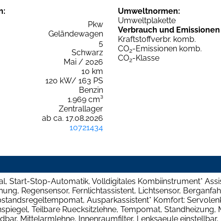
n:
Umweltnormen:
Umweltplakette
Pkw
Verbrauch und Emissionen
Geländewagen
Kraftstoffverbr. komb.
5
CO
-Emissionen komb.
2
Schwarz
CO
-Klasse
2
Mai / 2026
10 km
120 kW/ 163 PS
Benzin
1.969 cm³
Zentrallager
ab ca. 17.08.2026
10721434
ial, Start-Stop-Automatik, Volldigitales Kombiinstrument* Assi
ng, Regensensor, Fernlichtassistent, Lichtsensor, Berganfahr
bstandsregeltempomat, Ausparkassistent* Komfort: Servolenku
nspiegel, Teilbare Ruecksitzlehne, Tempomat, Standheizung, M
dbar, Mittelarmlehne, Innenraumfilter, Lenksaeule einstellbar