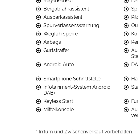
Regensensor
Fer
Bergabfahrassistent
Sp
Ausparkassistent
Pil
Spurverlassenswarnung
Qu
Wegfahrsperre
Ko
Airbags
Re
Gurtstraffer
Au
Sta
Android Auto
DA
Smartphone Schnittstelle
Ha
Infotainment-System Android
St
DAB+
Keyless Start
Fu
Mittelkonsole
Au
ver
* Irrtum und Zwischenverkauf vorbehalten.