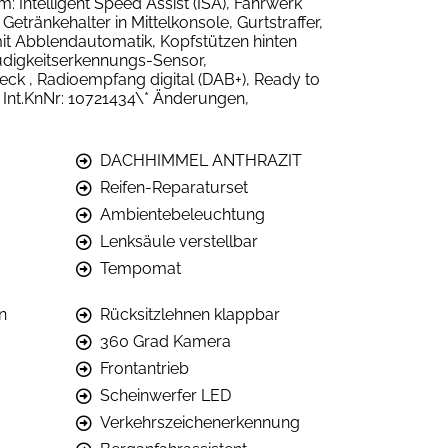
: Intelligent Speed Assist (ISA), Fahrwerk
tränkehalter in Mittelkonsole, Gurtstraffer,
it Abblendautomatik, Kopfstützen hinten
Müdigkeitserkennungs-Sensor,
Heck , Radioempfang digital (DAB+), Ready to
 Int.KnNr: 10721434\* Änderungen,
DACHHIMMEL ANTHRAZIT
Reifen-Reparaturset
Ambientebeleuchtung
Lenksäule verstellbar
Tempomat
n
Rücksitzlehnen klappbar
360 Grad Kamera
Frontantrieb
Scheinwerfer LED
Verkehrszeichenerkennung