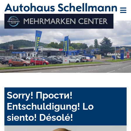
Sorry! Прости!
Entschuldigung! Lo
siento! Désolé!