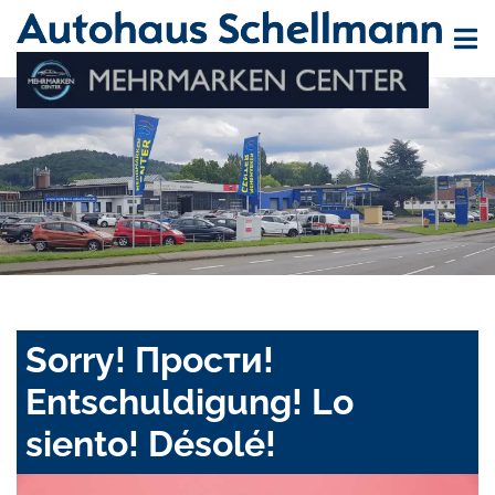
Sorry! Прости!
Entschuldigung! Lo
siento! Désolé!