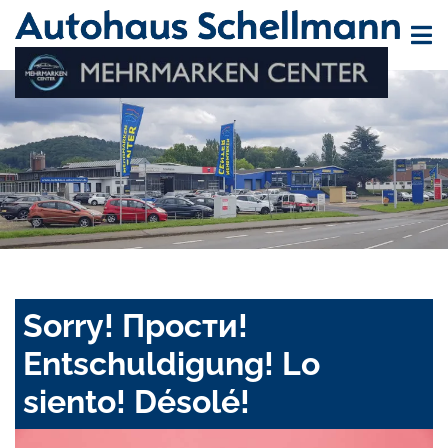
Sorry! Прости!
Entschuldigung! Lo
siento! Désolé!