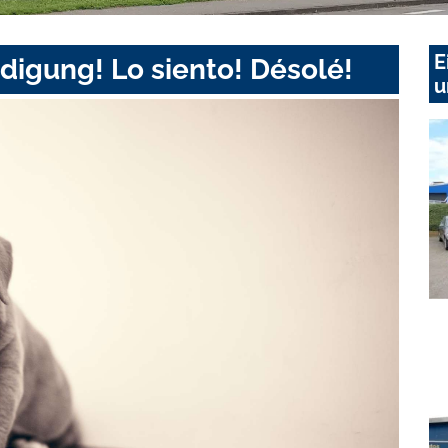
E
digung! Lo siento! Désolé!
u