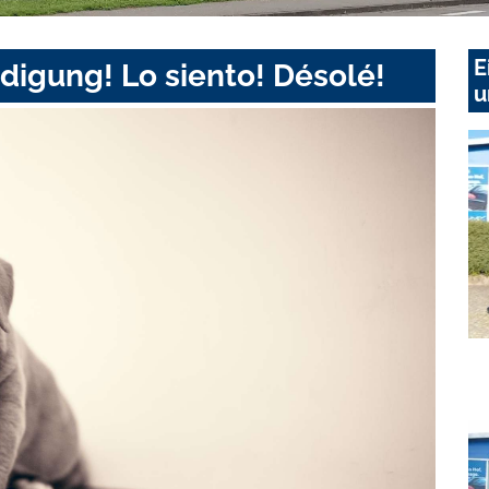
E
digung! Lo siento! Désolé!
u