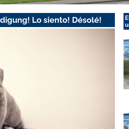
E
digung! Lo siento! Désolé!
u