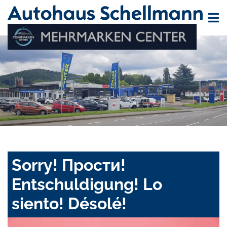
Sorry! Прости!
Entschuldigung! Lo
siento! Désolé!