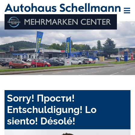
Sorry! Прости!
Entschuldigung! Lo
siento! Désolé!