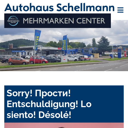
Sorry! Прости!
Entschuldigung! Lo
siento! Désolé!