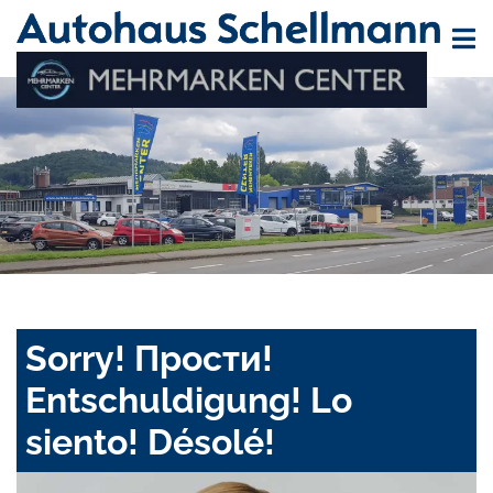
Sorry! Прости!
Entschuldigung! Lo
siento! Désolé!