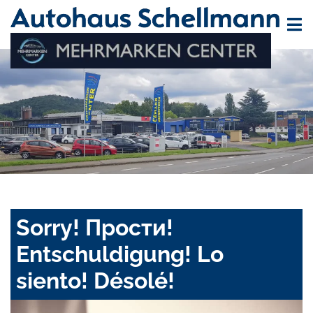
Sorry! Прости!
Entschuldigung! Lo
siento! Désolé!