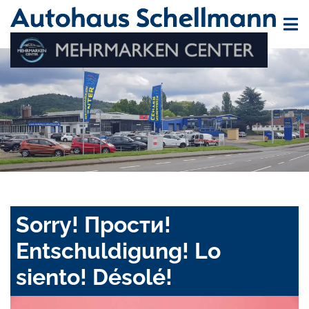
Sorry! Прости!
Entschuldigung! Lo
siento! Désolé!