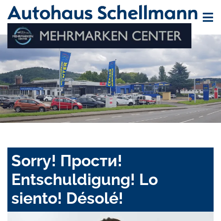
Sorry! Прости!
Entschuldigung! Lo
siento! Désolé!