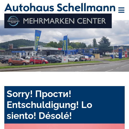
Sorry! Прости!
Entschuldigung! Lo
siento! Désolé!