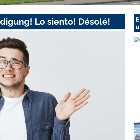
E
digung! Lo siento! Désolé!
u