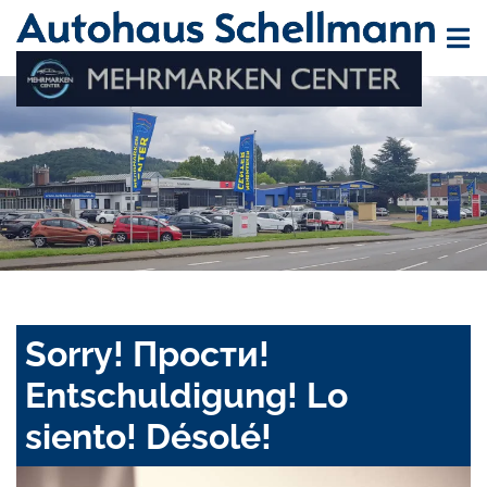
Sorry! Прости!
Entschuldigung! Lo
siento! Désolé!