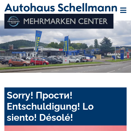
Sorry! Прости!
Entschuldigung! Lo
siento! Désolé!