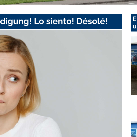
E
digung! Lo siento! Désolé!
u