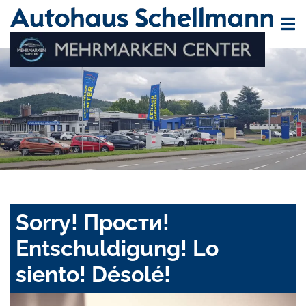
Sorry! Прости!
Entschuldigung! Lo
siento! Désolé!