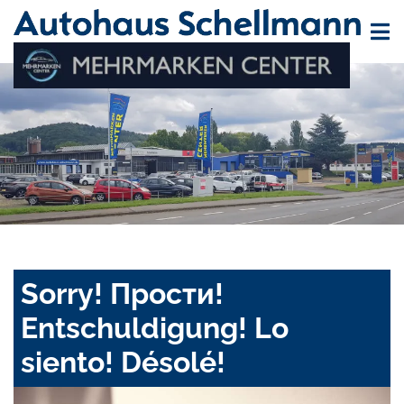
Sorry! Прости!
Entschuldigung! Lo
siento! Désolé!