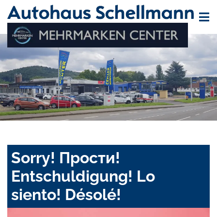
Sorry! Прости!
Entschuldigung! Lo
siento! Désolé!