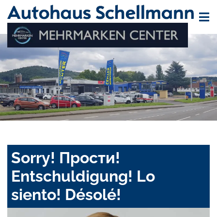
Sorry! Прости!
Entschuldigung! Lo
siento! Désolé!