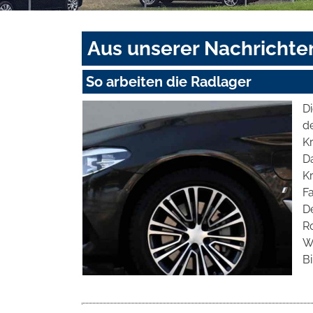
Aus unserer Nachrichte
So arbeiten die Radlager
D
d
Kr
D
Kr
Fa
D
R
Wi
Bi