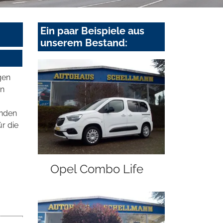
Ein paar Beispiele aus
unserem Bestand:
gen
en
enden
ür die
Opel Combo Life