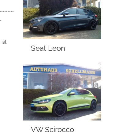
-
ist.
Seat Leon
VW Scirocco